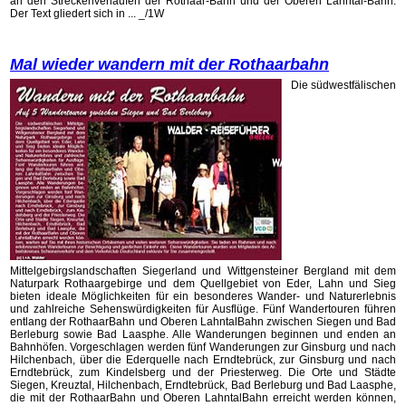
an den Streckenverläufen der Rothaar-Bahn und der Oberen Lahntal-Bahn.
Der Text gliedert sich in ... _/1W
Mal wieder wandern mit der Rothaarbahn
Die südwestfälischen
Mittelgebirgslandschaften Siegerland und Wittgensteiner Bergland mit dem
Naturpark Rothaargebirge und dem Quellgebiet von Eder, Lahn und Sieg
bieten ideale Möglichkeiten für ein besonderes Wander- und Naturerlebnis
und zahlreiche Sehenswürdigkeiten für Ausflüge. Fünf Wandertouren führen
entlang der RothaarBahn und Oberen LahntalBahn zwischen Siegen und Bad
Berleburg sowie Bad Laasphe. Alle Wanderungen beginnen und enden an
Bahnhöfen. Vorgeschlagen werden fünf Wanderungen zur Gins­burg und nach
Hilchenbach, über die Ederquelle nach Erndtebrück, zur Ginsburg und nach
Erndtebrück, zum Kindelsberg und der Priesterweg. Die Orte und Städte
Siegen, Kreuztal, Hilchenbach, Erndtebrück, Bad Berleburg und Bad Laasphe,
die mit der RothaarBahn und Oberen LahntalBahn erreicht werden können,