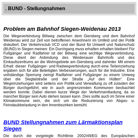
.
BUND - Stellungnahmen
Problem am Bahnhof Siegen-Weidenau 2013
Die Wegeverbindung Billweg zwischen dem Giersberg und dem Bahnhof
Weidenau wird zur Zeit von betroffenen Anwohnern im Umfeld und der Politk
diskutiert. Der Verkehrsclub VCD und der Bund für Umwelt und Naturschutz
(BUND) in Siegen meinen: Ein Durchgang muss erhalten erhalten bleiben! Für
Fußgänger und Radfahrer ist der Billweg eine wichtige Wegeverbindung.
Diese dient der Anbindung des Weidenauer Bahnhofs und des
Einkaufszentrums an die Wohngebiete am Giersberg und dahinter. Mit einem
Erhalt dieser Fußgänger- und Radwegverbindung durch eine Teileinziehung
ergäben sich für alle Beteiligten Verbesserungen, auch für die Industrie. Eine
vollständige Sperrung zwingt Radfahrer und Fußgänger zu einem Umweg
über die Siegtalstraße und der Straße „Auf den Hütten“. Eine
Wegeinziehungen wird seitens von Politik und Verwaltung zu oft zulasten der
Bürger durchgeführt, wie in auch angrenzenden Kommunen beobachtet
werden konnte. Dabei dienen kurze Wege der Verkehrsentlastung, da so
mancher Bürger sein Auto stehen lassen kann. Dies sollte auch im Sinne einer
Klimakommune sein, die sich um die Reduzierung von Abgas- u.
Feinstaubbelastung in den Innenbezirken bemüht.
BUND Stellungnahmen zum Lärmaktionsplan
Siegen
Die durch die vorgelegte Richtlinie 2002/49/EG des Europäischen