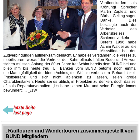
Verdienstorden als
Krönung! Sprecher
Martin Zapletal und
Bärbel Gelling sagen
Danke. Dies
bestätigte auch der
Vertreter des
Arbeitskreises
Schienenverkehr.
Bereits 1996 habe
Achim Walder auf die
Missstände bei den
Zugverbindungen aufmerksam gemacht. Er habe es verstanden, die Presse zu
mobilisieren, worauf die Vertreter der Bahn oftmals hätten Rede und Antwort
stehen müssen. Anfang der 80-er Jahre trat Achim bereits dem BUND bei und
blieb ihm bis heute treu. Uli Banken vom BUND betonte noch einmal
die Mannigfaltigkeit der Ideen Achims, die Welt zu verbessern. Beharrlichkeit,
Frusttoleranz und sich nicht ablenken zu lassen, seien große
Charakterstärken. Heute sei es üblich, in Projekten zu denken, doch das sei
oftmals Reparaturverhalten. ‚Ich habe seinen Mut und seine Energie immer
bewundert,‘ ... _/1W
.
Radtouren und Wandertouren zusammengestellt von
BUND Mitgliedern