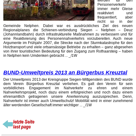
werden für den
Personenverkehr
immer mehr Gleise
reaktiviert und
frequentiert, aber
nicht so in der
Gemeinde Netphen. Dabei war es ausdrückliches Ziel des neuen
Regionalplanes die Schienen-verbindung Siegen – Netphen – Deuz
(Johannlandbahn) durch infrastrukturelle Maßnahmen zu verbessern und für
eine Reaktivierung des Personennahverkehrs vorzubereiten. Auch neue
Argumente im Frühjahr 2007, die Strecke nach der Sturmkatastrophe für den
Holztransport und viele ortsansässige Betriebe zu erhalten – ganz abgesehen
von ihrer touristischen Bedeutung für den Zugang zum Rothaarsteig – haben
in Netphen kein Umdenken gebracht ... _/1W
BUND-Umweltpreis 2013 an Bürgerbus Kreuztal
Der Umweltpreis 2013 der Kreisgruppe Siegen-Wittgenstein des BUND wurde
dem Verein Bürgerbus Kreuztal verliehen. Es galt den Verein für sein
vorbildliches Engagement im Nahverkehr zu ehren und einem
Nahverkehrsprojekt, noch dazu einem erfolgreichen und noch dazu einem
ehrenamtlich getragenen unsere Anerkennung auszusprechen. Denn,
Nahverkehr ist immer auch Umweltschutz! Mobilität wird in einer zunehmend
älter werdenden Gesellschaft immer wichtiger ... _/1W