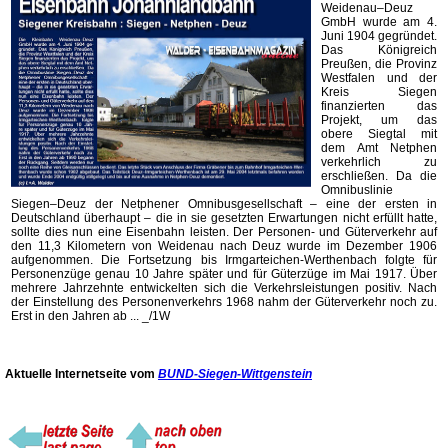
Weidenau–Deuz
GmbH wurde am 4.
Juni 1904 gegründet.
Das Königreich
Preußen, die Provinz
Westfalen und der
Kreis Siegen
finanzierten das
Projekt, um das
obere Siegtal mit
dem Amt Netphen
verkehrlich zu
erschließen. Da die
Omnibuslinie
Siegen–Deuz der Netphener Omnibusgesellschaft – eine der ersten in
Deutschland überhaupt – die in sie gesetzten Erwartungen nicht erfüllt hatte,
sollte dies nun eine Eisenbahn leisten. Der Personen- und Güterverkehr auf
den 11,3 Kilometern von Weidenau nach Deuz wurde im Dezember 1906
aufgenommen. Die Fortsetzung bis Irmgarteichen-Werthenbach folgte für
Personenzüge genau 10 Jahre später und für Güterzüge im Mai 1917. Über
mehrere Jahrzehnte entwickelten sich die Verkehrsleistungen positiv. Nach
der Einstellung des Personenverkehrs 1968 nahm der Güterverkehr noch zu.
Erst in den Jahren ab ... _/1W
Aktuelle Internetseite vom
BUND-Siegen-Wittgenstein