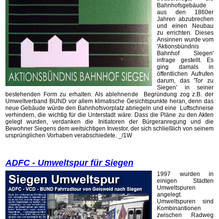
Bahnhofsgebäude
aus den 1860er
Jahren abzubrechen
und einen Neubau
zu errichten. Dieses
Ansinnen wurde vom
'Aktionsbündnis
Bahnhof Siegen'
infrage gestellt. Es
ging damals in
öffentlichen Aufrufen
darum, das 'Tor zu
Siegen' in seiner
bestehenden Form zu erhalten. Als ablehnende Begründung zog z.B. der
Umweltverband BUND vor allem klimatische Gesichtspunkte heran, denn das
neue Gebäude würde den Bahnhofsvorplatz abriegeln und eine Luftschneise
verhindern, die wichtig für die Unterstadt wäre. Dass die Pläne zu den Akten
gelegt wurden, verdanken die Initiatoren der Bürgeranregung und die
Bewohner Siegens dem weitsichtigen Investor, der sich schließlich von seinem
ursprünglichen Vorhaben verabschiedete. _/1W
ADFC - Umweltspur für Siegen
1997 wurden in
einigen Städten
Umweltspuren
angelegt.
Umweltspuren sind
Kombinantionen
zwischen Radweg