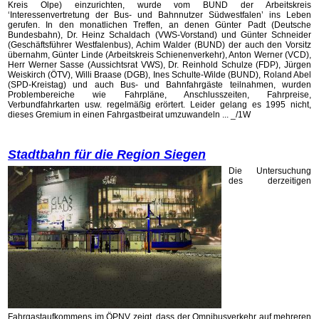
Kreis Olpe) einzurichten, wurde vom BUND der Arbeitskreis
‘Interessenvertretung der Bus- und Bahnnutzer Südwestfalen’ ins Leben
gerufen. In den monatlichen Treffen, an denen Günter Padt (Deutsche
Bundesbahn), Dr. Heinz Schaldach (VWS-Vorstand) und Günter Schneider
(Geschäftsführer Westfalenbus), Achim Walder (BUND) der auch den Vorsitz
übernahm, Günter Linde (Arbeitskreis Schienenverkehr), Anton Werner (VCD),
Herr Werner Sasse (Aussichtsrat VWS), Dr. Reinhold Schulze (FDP), Jürgen
Weiskirch (ÖTV), Willi Braase (DGB), Ines Schulte-Wilde (BUND), Roland Abel
(SPD-Kreistag) und auch Bus- und Bahnfahrgäste teilnahmen, wurden
Problembereiche wie Fahrpläne, Anschlusszeiten, Fahrpreise,
Verbundfahrkarten usw. regelmäßig erörtert. Leider gelang es 1995 nicht,
dieses Gremium in einen Fahrgastbeirat umzuwandeln ... _/1W
Stadtbahn für die Region Siegen
Die Untersuchung
des derzeitigen
Fahrgastaufkommens im ÖPNV zeigt, dass der Omnibusverkehr auf mehreren