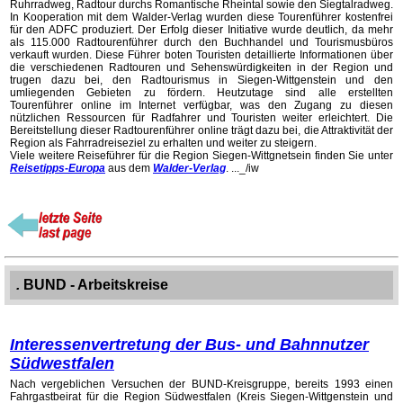
Ruhrradweg, Radtour durchs Romantische Rheintal sowie den Siegtalradweg.
In Kooperation mit dem Walder-Verlag wurden diese Tourenführer kostenfrei
für den ADFC produziert. Der Erfolg dieser Initiative wurde deutlich, da mehr
als 115.000 Radtourenführer durch den Buchhandel und Tourismusbüros
verkauft wurden. Diese Führer boten Touristen detaillierte Informationen über
die verschiedenen Radtouren und Sehenswürdigkeiten in der Region und
trugen dazu bei, den Radtourismus in Siegen-Wittgenstein und den
umliegenden Gebieten zu fördern. Heutzutage sind alle erstellten
Tourenführer online im Internet verfügbar, was den Zugang zu diesen
nützlichen Ressourcen für Radfahrer und Touristen weiter erleichtert. Die
Bereitstellung dieser Radtourenführer online trägt dazu bei, die Attraktivität der
Region als Fahrradreiseziel zu erhalten und weiter zu steigern.
Viele weitere Reiseführer für die Region Siegen-Wittgnetsein finden Sie unter
Reisetipps-Europa
aus dem
Walder-Verlag
. ..._/iw
.
BUND - Arbeitskreise
Interessenvertretung der Bus- und Bahnnutzer
Südwestfalen
Nach vergeblichen Versuchen der BUND-Kreisgruppe, bereits 1993 einen
Fahrgastbeirat für die Region Südwestfalen (Kreis Siegen-Wittgenstein und