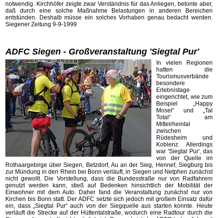
notwendig. Kirchhöfer zeigte zwar Verständnis für das Anliegen, betonte aber,
daß durch eine solche Maßnahme Belastungen in anderen Bereichen
entstünden. Deshalb müsse ein solches Vorhaben genau bedacht werden.
Siegener Zeitung 9-9-1999
ADFC Siegen - Großveranstaltung 'Siegtal Pur'
In vielen Regionen
hatten die
Tourismusverbände
besondere
Erlebnistage
eingerichtet, wie zum
Beispiel „Happy
Mosel“ und „Tal
Total“ am
Mittelrheintal
zwischen
Rüdesheim und
Koblenz. Allerdings
war 'Siegtal Pur', das
von der Quelle im
Rothaargebirge über Siegen, Betzdorf, Au an der Sieg, Hennef, Siegburg bis
zur Mündung in den Rhein bei Bonn verläuft, in Siegen und Netphen zunächst
nicht gewollt. Die Vorstellung, dass die Bundesstraße nur von Radfahrern
genutzt werden kann, stieß auf Bedenken hinsichtlich der Mobilität der
Einwohner mit dem Auto. Daher fand die Veranstaltung zunächst nur von
Kirchen bis Bonn statt. Der ADFC setzte sich jedoch mit großem Einsatz dafür
ein, dass „Siegtal Pur“ auch von der Siegquelle aus starten konnte. Heute
verläuft die Strecke auf der Hüttentalstraße, wodurch eine Radtour durch die