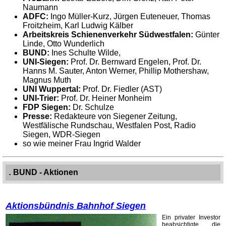
Naumann
ADFC:
Ingo Müller-Kurz, Jürgen Euteneuer, Thomas
Froitzheim, Karl Ludwig Kälber
Arbeitskreis Schienenverkehr Südwestfalen:
Günter
Linde, Otto Wunderlich
BUND:
Ines Schulte Wilde,
UNI-Siegen:
Prof. Dr. Bernward Engelen, Prof. Dr.
Hanns M. Sauter, Anton Werner, Phillip Mothershaw,
Magnus Muth
UNI Wuppertal:
Prof. Dr. Fiedler (AST)
UNI-Trier:
Prof. Dr. Heiner Monheim
FDP Siegen:
Dr. Schulze
Presse:
Redakteure von Siegener Zeitung,
Westfälische Rundschau, Westfalen Post, Radio
Siegen, WDR-Siegen
so wie meiner Frau Ingrid Walder
.
BUND - Aktionen
Aktionsbündnis Bahnhof Siegen
Ein privater Investor
beabsichtigte die