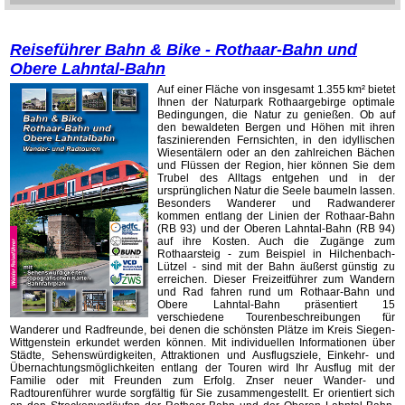
Reiseführer Bahn & Bike - Rothaar-Bahn und
Obere Lahntal-Bahn
Auf einer Fläche von insgesamt 1.355 km² bietet
Ihnen der Naturpark Rothaargebirge optimale
Bedingungen, die Natur zu genießen. Ob auf
den bewaldeten Bergen und Höhen mit ihren
faszinierenden Fernsichten, in den idyllischen
Wiesentälern oder an den zahlreichen Bächen
und Flüssen der Region, hier können Sie dem
Trubel des Alltags entgehen und in der
ursprünglichen Natur die Seele baumeln lassen.
Besonders Wanderer und Radwanderer
kommen entlang der Linien der Rothaar-Bahn
(RB 93) und der Oberen Lahntal-Bahn (RB 94)
auf ihre Kosten. Auch die Zugänge zum
Rothaarsteig - zum Beispiel in Hilchenbach-
Lützel - sind mit der Bahn äußerst günstig zu
erreichen. Dieser Freizeitführer zum Wandern
und Rad fahren rund um Rothaar-Bahn und
Obere Lahntal-Bahn präsentiert 15
verschiedene Tourenbeschreibungen für
Wanderer und Radfreunde, bei denen die schönsten Plätze im Kreis Siegen-
Wittgenstein erkundet werden können. Mit individuellen Informationen über
Städte, Sehenswürdigkeiten, Attraktionen und Ausflugsziele, Einkehr- und
Übernachtungsmöglichkeiten entlang der Touren wird Ihr Ausflug mit der
Familie oder mit Freunden zum Erfolg. Znser neuer Wander- und
Radtourenführer wurde sorgfältig für Sie zusammengestellt. Er orientiert sich