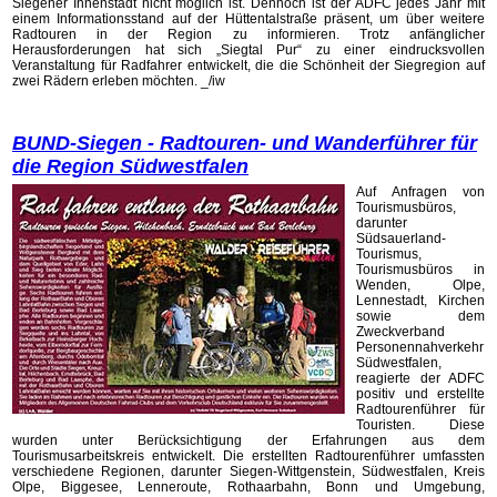
Siegener Innenstadt nicht möglich ist. Dennoch ist der ADFC jedes Jahr mit
einem Informationsstand auf der Hüttentalstraße präsent, um über weitere
Radtouren in der Region zu informieren. Trotz anfänglicher
Herausforderungen hat sich „Siegtal Pur“ zu einer eindrucksvollen
Veranstaltung für Radfahrer entwickelt, die die Schönheit der Siegregion auf
zwei Rädern erleben möchten. _/iw
BUND-Siegen - Radtouren- und Wanderführer für
die Region Südwestfalen
Auf Anfragen von
Tourismusbüros,
darunter
Südsauerland-
Tourismus,
Tourismusbüros in
Wenden, Olpe,
Lennestadt, Kirchen
sowie dem
Zweckverband
Personennahverkehr
Südwestfalen,
reagierte der ADFC
positiv und erstellte
Radtourenführer für
Touristen. Diese
wurden unter Berücksichtigung der Erfahrungen aus dem
Tourismusarbeitskreis entwickelt. Die erstellten Radtourenführer umfassten
verschiedene Regionen, darunter Siegen-Wittgenstein, Südwestfalen, Kreis
Olpe, Biggesee, Lenneroute, Rothaarbahn, Bonn und Umgebung,