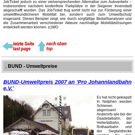
JobTicket jedoch zu einer vielversprechenden Alternative zum Autoverkehr –
insbesondere nachdem kostenfreie Parkplätze in der Siegener Innenstadt
abgeschafft wurden. Das JobTicket trug somit nicht nur zur Förderung einer
umweltfreundlicheren Mobilität bei, sondern auch zum Umweltschutz
insgesamt. Dieses Beispiel zeigt, wie durch sorgfältige Bedarfsanalysen und
die Zusammenarbeit verschiedener Akteure nachhaltige Mobilitätslösungen
entwickelt werden können. (c)WO
.
BUND - Umweltpreise
BUND-Umweltpreis 2007 an 'Pro Johannlandbahn
e.V.'
Es hat nicht geklappt!
In Netphen werden
Schienen
abgerissen!
Anderorts wie bei der
Daadetalbahn, der
Hellertalbahn, der
Rothaarbahn und
der Siegtalstrecke