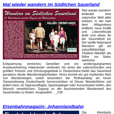
Mal wieder wandern im Südlichen Sauerland
'Mal wieder wandern'
bedeutet eine
naturnahe Welt aktiv
erleben, in der man
dem Alltagsstress
entflieht, neue Kräfte
und Lebensfreude
tankt und etwas für
die Gesundheit tut.
Der sanfte Natursport
Wandern gilt als
zukunftsträchtige
'Outdoor Aktivität', die
Nähe zur Natur,
seelische
Entspannung, sinnliches Genießen und ein anstrengungsarmes
Ausdauertraining miteinander verbindet. Als eines der naturschönsten und
größten Freizeit- und Erholungsgebiete in Deutschland bietet das Sauerland
geradezu ideale Wandermöglichkeiten. Hinzu kommt ein gut markiertes Netz
von Wanderwegen, wobei besonders der 'Rothaarsteig' als neuer
Topwanderweg Deutschlands hervorzuheben ist Dieser Wanderführer soll
jedem Gast, ob Tagesausflügler, Spaziergänger oder Kurzurlauber helfen, den
Wunsch verwirklichen, Zugang zu der faszinierenden Wanderwelt des
Sauerlandes zu finden. Ausgewählt ... _/1W
Eisenbahnmagazin: Johannlandbahn
Die Kleinbahn