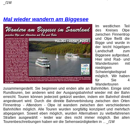
_/1W
Mal wieder wandern am Biggesee
Im westlichen Teil
des Kreises Olpe
zwischen Finnentrop
und Olpe fließt die
Bigge und wurde in
der leicht hügeligen
Landschaft zum
Biggesee aufgestaut.
Hier sind Rad- und
Wandertouren mit
niedrigem
Schwierigkeitsgrad
möglich. Wir haben
für Sie 4
Wandertouren
zusammengestellt. Sie beginnen und enden alle an Bahnhöfen. Einige sind
Rundtouren, bei anderen wird der Ausgangsbahnhof wieder mit der Bahn
erreicht. Touren können jederzeit gekürzt werden, indem ein Bahnhof direkt
angesteuert wird. Durch die direkte Bahnverbindung zwischen den Orten
Finnentrop - Attendorn - Olpe ist wandern zwischen den verschiedenen
Bahnhöfen möglich. Alle Touren wurden sorgfältig konzipiert und mehrfach
abgegangen. Soweit eben möglich, wurden Alternativen zu vielbefahrenen
Straßen ausgewählt - leider war dies nicht immer möglich. Bei allen
Tourenbeschreibungen haben wir die Sehenswürdigkeiten in ... _/1W