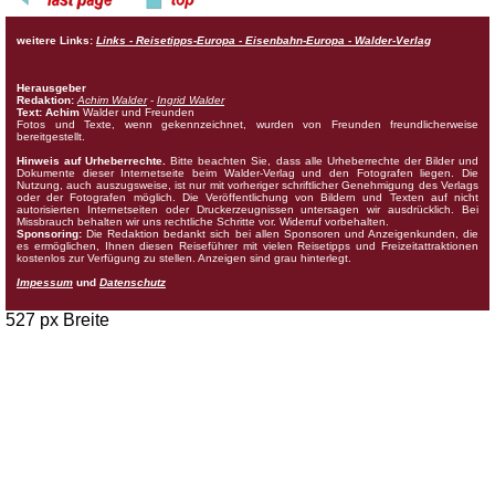
weitere Links:
Links - Reisetipps-Europa - Eisenbahn-Europa - Walder-Verlag
Herausgeber
Redaktion:
Achim Walder
-
Ingrid Walder
Text: Achim
Walder und Freunden
Fotos und Texte, wenn gekennzeichnet, wurden von Freunden freundlicherweise
bereitgestellt.
Hinweis auf Urheberrechte.
Bitte beachten Sie, dass alle Urheberrechte der Bilder und
Dokumente dieser Internetseite beim Walder-Verlag und den Fotografen liegen. Die
Nutzung, auch auszugsweise, ist nur mit vorheriger schriftlicher Genehmigung des Verlags
oder der Fotografen möglich. Die Veröffentlichung von Bildern und Texten auf nicht
autorisierten Internetseiten oder Druckerzeugnissen untersagen wir ausdrücklich. Bei
Missbrauch behalten wir uns rechtliche Schritte vor. Widerruf vorbehalten.
Sponsoring:
Die Redaktion bedankt sich bei allen Sponsoren und Anzeigenkunden, die
es ermöglichen, Ihnen diesen Reiseführer mit vielen Reisetipps und Freizeitattraktionen
kostenlos zur Verfügung zu stellen. Anzeigen sind grau hinterlegt.
Impessum
und
Datenschutz
527 px Breite