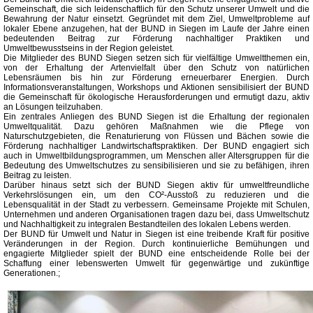
Gemeinschaft, die sich leidenschaftlich für den Schutz unserer Umwelt und die
Bewahrung der Natur einsetzt. Gegründet mit dem Ziel, Umweltprobleme auf
lokaler Ebene anzugehen, hat der BUND in Siegen im Laufe der Jahre einen
bedeutenden Beitrag zur Förderung nachhaltiger Praktiken und
Umweltbewusstseins in der Region geleistet.
Die Mitglieder des BUND Siegen setzen sich für vielfältige Umweltthemen ein,
von der Erhaltung der Artenvielfalt über den Schutz von natürlichen
Lebensräumen bis hin zur Förderung erneuerbarer Energien. Durch
Informationsveranstaltungen, Workshops und Aktionen sensibilisiert der BUND
die Gemeinschaft für ökologische Herausforderungen und ermutigt dazu, aktiv
an Lösungen teilzuhaben.
Ein zentrales Anliegen des BUND Siegen ist die Erhaltung der regionalen
Umweltqualität. Dazu gehören Maßnahmen wie die Pflege von
Naturschutzgebieten, die Renaturierung von Flüssen und Bächen sowie die
Förderung nachhaltiger Landwirtschaftspraktiken. Der BUND engagiert sich
auch in Umweltbildungsprogrammen, um Menschen aller Altersgruppen für die
Bedeutung des Umweltschutzes zu sensibilisieren und sie zu befähigen, ihren
Beitrag zu leisten.
Darüber hinaus setzt sich der BUND Siegen aktiv für umweltfreundliche
Verkehrslösungen ein, um den CO²-Ausstoß zu reduzieren und die
Lebensqualität in der Stadt zu verbessern. Gemeinsame Projekte mit Schulen,
Unternehmen und anderen Organisationen tragen dazu bei, dass Umweltschutz
und Nachhaltigkeit zu integralen Bestandteilen des lokalen Lebens werden.
Der BUND für Umwelt und Natur in Siegen ist eine treibende Kraft für positive
Veränderungen in der Region. Durch kontinuierliche Bemühungen und
engagierte Mitglieder spielt der BUND eine entscheidende Rolle bei der
Schaffung einer lebenswerten Umwelt für gegenwärtige und zukünftige
Generationen.;