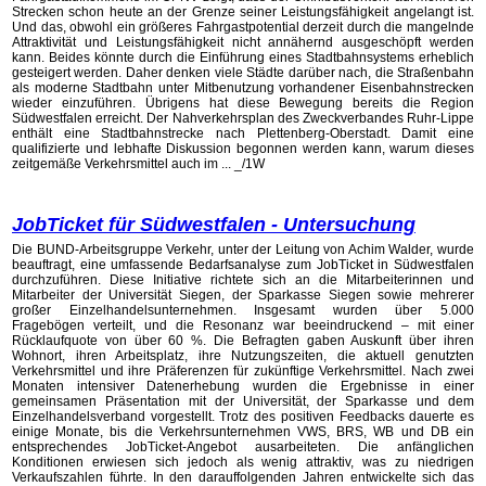
Strecken schon heute an der Grenze seiner Leistungsfähigkeit angelangt ist.
Und das, obwohl ein größeres Fahrgastpotential derzeit durch die mangelnde
Attraktivität und Leistungsfähigkeit nicht annähernd ausgeschöpft werden
kann. Beides könnte durch die Einführung eines Stadtbahnsystems erheblich
gesteigert werden. Daher denken viele Städte darüber nach, die Straßenbahn
als moderne Stadtbahn unter Mitbenutzung vorhandener Eisenbahnstrecken
wieder einzuführen. Übrigens hat diese Bewegung bereits die Region
Südwestfalen erreicht. Der Nahverkehrsplan des Zweckverbandes Ruhr-Lippe
enthält eine Stadtbahnstrecke nach Plettenberg-Oberstadt. Damit eine
qualifizierte und lebhafte Diskussion begonnen werden kann, warum dieses
zeitgemäße Verkehrsmittel auch im ... _/1W
JobTicket für Südwestfalen - Untersuchung
Die BUND-Arbeitsgruppe Verkehr, unter der Leitung von Achim Walder, wurde
beauftragt, eine umfassende Bedarfsanalyse zum JobTicket in Südwestfalen
durchzuführen. Diese Initiative richtete sich an die Mitarbeiterinnen und
Mitarbeiter der Universität Siegen, der Sparkasse Siegen sowie mehrerer
großer Einzelhandelsunternehmen. Insgesamt wurden über 5.000
Fragebögen verteilt, und die Resonanz war beeindruckend – mit einer
Rücklaufquote von über 60 %. Die Befragten gaben Auskunft über ihren
Wohnort, ihren Arbeitsplatz, ihre Nutzungszeiten, die aktuell genutzten
Verkehrsmittel und ihre Präferenzen für zukünftige Verkehrsmittel. Nach zwei
Monaten intensiver Datenerhebung wurden die Ergebnisse in einer
gemeinsamen Präsentation mit der Universität, der Sparkasse und dem
Einzelhandelsverband vorgestellt. Trotz des positiven Feedbacks dauerte es
einige Monate, bis die Verkehrsunternehmen VWS, BRS, WB und DB ein
entsprechendes JobTicket-Angebot ausarbeiteten. Die anfänglichen
Konditionen erwiesen sich jedoch als wenig attraktiv, was zu niedrigen
Verkaufszahlen führte. In den darauffolgenden Jahren entwickelte sich das