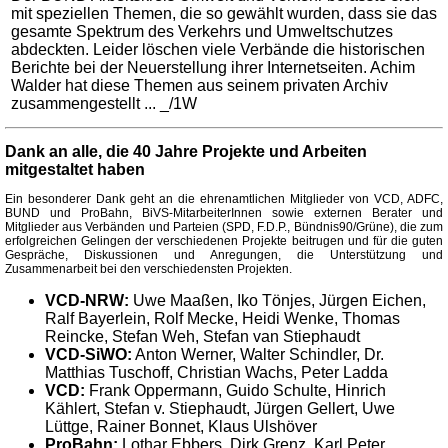
mit speziellen Themen, die so gewählt wurden, dass sie das
gesamte Spektrum des Verkehrs und Umweltschutzes
abdeckten. Leider löschen viele Verbände die historischen
Berichte bei der Neuerstellung ihrer Internetseiten. Achim
Walder hat diese Themen aus seinem privaten Archiv
zusammengestellt ... _/1W
Dank an alle, die 40 Jahre Projekte und Arbeiten
mitgestaltet haben
Ein besonderer Dank geht an die ehrenamtlichen Mitglieder von VCD, ADFC,
BUND und ProBahn, BiVS-MitarbeiterInnen sowie externen Berater und
Mitglieder aus Verbänden und Parteien (SPD, F.D.P., Bündnis90/Grüne), die zum
erfolgreichen Gelingen der verschiedenen Projekte beitrugen und für die guten
Gespräche, Diskussionen und Anregungen, die Unterstützung und
Zusammenarbeit bei den verschiedensten Projekten.
VCD-NRW:
Uwe Maaßen, Iko Tönjes, Jürgen Eichen,
Ralf Bayerlein, Rolf Mecke, Heidi Wenke, Thomas
Reincke, Stefan Weh, Stefan van Stiephaudt
VCD-SiWO:
Anton Werner, Walter Schindler, Dr.
Matthias Tuschoff, Christian Wachs, Peter Ladda
VCD:
Frank Oppermann, Guido Schulte, Hinrich
Kählert, Stefan v. Stiephaudt, Jürgen Gellert, Uwe
Lüttge, Rainer Bonnet, Klaus Ulshöver
ProBahn:
Lothar Ebbers, Dirk Grenz, Karl Peter