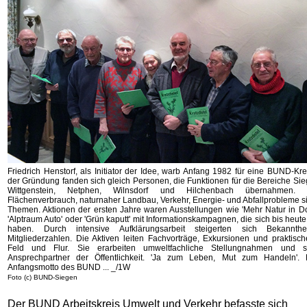
Friedrich Henstorf, als Initiator der Idee, warb Anfang 1982 für eine BUND-Kr
der Gründung fanden sich gleich Personen, die Funktionen für die Bereiche Sie
Wittgenstein, Netphen, Wilnsdorf und Hilchenbach übernahmen. Bi
Flächenverbrauch, naturnaher Landbau, Verkehr, Energie- und Abfallprobleme s
Themen. Aktionen der ersten Jahre waren Ausstellungen wie 'Mehr Natur in Dor
'Alptraum Auto' oder 'Grün kaputt' mit Informationskampagnen, die sich bis heute 
haben. Durch intensive Aufklärungsarbeit steigerten sich Bekannth
Mitgliederzahlen. Die Aktiven leiten Fachvorträge, Exkursionen und praktisch
Feld und Flur. Sie erarbeiten umweltfachliche Stellungnahmen und s
Ansprechpartner der Öffentlichkeit. 'Ja zum Leben, Mut zum Handeln'. 
Anfangsmotto des BUND ... _/1W
Foto (c) BUND-Siegen
Der BUND Arbeitskreis Umwelt und Verkehr befasste sich