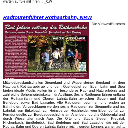
warten auf Sie mit ihren ... _/1W
Radtourenführer Rothaarbahn, NRW
Die südwestfälischen
Mittelgebirgslandschaften Siegerland und Wittgensteiner Bergland mit dem
Naturpark Rothaargebirge und dem Quellgebiet von Eder, Lahn und Sieg
bieten ideale Möglichkeiten für ein besonderes Rad- und Naturerlebnis und
zahlreiche Sehenswürdigkeiten für Ausflüge. Sechs Radtouren führen entlang
der RothaarBahn und Oberen LahntalBahn zwischen Siegen und Bad
Berleburg sowie Bad Laasphe. Alle Radtouren beginnen und enden an
Bahnhöfen. Vorgeschlagen werden sechs Radtouren zur Siegquelle und ins
Lahntal, von Birkelbach zur Heinsberger Hochheide, vom Elberndorftal zur
Ferndorfquelle, zur Bergbaugeschichte am Altenberg, durchs Odeborntal und
durch Wiesentäler nach Aue. Die Orte und Städte Siegen, Kreuztal,
Hilchenbach, Erndtebrück, Bad Berleburg und Bad Laasphe, die mit der
RothaarBahn und Oberen LahntalBahn erreicht werden können, warten auf ...