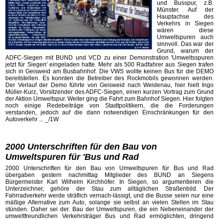
und Busspur, z.B.
Münster. Auf der
Hauptachse des
Verkehrs in Siegen
wären diese
Umweltspuren auch
sinnvoll. Das war der
Grund, warum der
ADFC-Siegen mit BUND und VCD zu einer Demonstration 'Umweltsspuren
jetzt für Siegen' eingeladen hatte. Mehr als 500 Radfahrer aus Siegen trafen
sich in Geisweid am Busbahnhof. Die VWS wollte keinen Bus für die DEMO
bereitstellen. Es konnten die Betreiber des Rockmobils gewonnen werden.
Der Verlauf der Demo führte von Geisweid nach Weidenau, hier hielt Ingo
Müller-Kurz, Vorsitzender des ADFC-Siegen, einen kurzen Vortrag zum Grund
der Aktion Umweltspur. Weiter ging die Fahrt zum Bahnhof Siegen. Hier folgten
noch einige Redebeiträge von Stadtpolitikern, die die Forderungen
verstanden, jedoch auf die dann notwendigen Einschränkungen für den
Autoverkehr ... _/1W
2000 Unterschriften für den Bau von
Umweltspuren für 'Bus und Rad
2000 Unterschriften für den Bau von Umweltspuren für Bus und Rad
übergaben gestern nachmittag Mitglieder des BUND an Siegens
Bürgermeister Karl Wilhelm Kirchhöfer. In Siegen, so argumentieren die
Unterzeichner, gehöre der Stau zum alltäglichen Straßenbild. Der
Fahrradverkehr werde sträflich vernach-lässigt, und die Busse seien nur eine
mäßige Alternative zum Auto, solange sie selbst an vielen Stellen im Stau
stünden. Daher sei der. Bau der Umweltspuren, die ein Nebeneinander der
umweltfreundlichen Verkehrsträger Bus und Rad ermöglichten, dringend