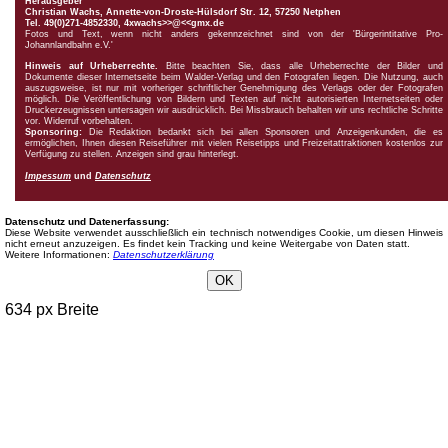
Herausgeber
Christian Wachs,
Annette-von-Droste-Hülsdorf Str. 12, 57250 Netphen
Tel. 49(0)271-4852330, 4xwachs>>@<<gmx.de
Fotos und Text, wenn nicht anders gekennzeichnet sind von der 'Bürgerintitative Pro-
Johannlandbahn e.V.'
Hinweis auf Urheberrechte.
Bitte beachten Sie, dass alle Urheberrechte der Bilder und
Dokumente dieser Internetseite beim Walder-Verlag und den Fotografen liegen. Die Nutzung, auch
auszugsweise, ist nur mit vorheriger schriftlicher Genehmigung des Verlags oder der Fotografen
möglich. Die Veröffentlichung von Bildern und Texten auf nicht autorisierten Internetseiten oder
Druckerzeugnissen untersagen wir ausdrücklich. Bei Missbrauch behalten wir uns rechtliche Schritte
vor. Widerruf vorbehalten.
Sponsoring:
Die Redaktion bedankt sich bei allen Sponsoren und Anzeigenkunden, die es
ermöglichen, Ihnen diesen Reiseführer mit vielen Reisetipps und Freizeitattraktionen kostenlos zur
Verfügung zu stellen. Anzeigen sind grau hinterlegt.
Impessum
und
Datenschutz
Datenschutz und Datenerfassung:
Diese Website verwendet ausschließlich ein technisch notwendiges Cookie, um diesen Hinweis
nicht erneut anzuzeigen. Es findet kein Tracking und keine Weitergabe von Daten statt.
Weitere Informationen:
Datenschutzerklärung
OK
634 px Breite