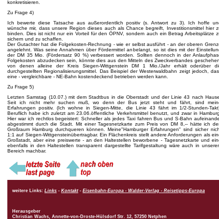
konkretisieren.
Zu Frage 4)
Ich bewerte diese Tatsache aus außerordentlich positiv (s. Antwort zu 3). Ich hoffe un
wünsche mir, dass unsere Region dieses auch als Chance begreift, Investitionsmittel hier 
binden. Dies ist nicht nur ein Vorteil für den ÖPNV, sondern auch ein Betrag Arbeitsplätze 
sichern und zu schaffen.
Der Gutachter hat die Folgekosten-Rechnung - wie er selbst ausführt - an der oberen Gren
angelehnt. Was seine Annahmen über Fördermittel anbelangt, so ist dies mit der Einstellu
der DM 35 Mio. (Fördersatz 90 %) verbessert worden. Sollten dennoch in der Anlaufphas
Folgekosten abzudecken sein, könnte dies aus den Mitteln des Zweckverbandes geschehen
von denen alleine der Kreis Siegen-Wittgenstein DM 1 Mio./Jahr erhält oderüber di
durchgestellten Regionalisierungsmittel. Das Beispiel der Westerwaldbahn zeigt jedoch, da
eine - vergleichbare - NE-Bahn kostendeckend betrieben werden kann.
Zu Frage 5)
Letzten Samstag (10.07.) mit dem Stadtbus in die Oberstadt und der Linie 43 nach Hause
Seit ich nicht mehr suchen muß, wo denn der Bus jetzt steht und fährt, sind mein
Erfahrungen positiv. (Ich wohne in Siegen-Mitte, die Linie 43 fährt im 1/2-Stunden-Takt
Beruflich habe ich zuletzt am 23.06.öffentliche Verkehrsmittel benutzt, und zwar in Hambur
Hier war ich rechtlos begeistert: Schneller als jedes Taxi fahren Bus und S-Bahn aufeinand
abgestimmt durch die Stadt. Mit einer Tagesnetzkarte zum Preis von DM 8,-- hätte ich d
Großraum Hamburg durchqueren können. Meine"Hamburger Erfahrungen" sind sicher nich
1:1 auf Siegen-Wittgensteinübertragbar. Ein Flächenkreis stellt andere Anforderungen als ei
Großstadt, aber eine preiswerte - an den Haltestellen beworbene - Tagesnetzkarte und ei
ebenfalls in den Haltestellen transparent dargestellte Tarifgestaltung wäre auch in unser
Bereich machbar.
weitere Links:
Links
-
Kontakt
-
Eisenbahn-Europa - Walder-Verlag - Reisetipps-Europa
Herausgeber
Christian Wachs,
Annette-von-Droste-Hülsdorf Str. 12, 57250 Netphen