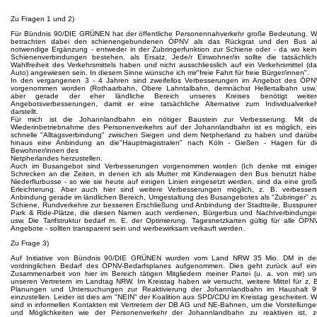
Zu Fragen 1 und 2)
Für Bündnis 90/DIE GRÜNEN hat der öffentliche Personennahverkehr große Bedeutung. Wi
betrachten dabei den schienengebundenen ÖPNV als das Rückgrat und den Bus al
notwendige Ergänzung - entweder in der Zubringerfunktion zur Schiene oder - da wo kein
Schienenverbindungen bestehen, als Ersatz. Jede/r Einwohner/in sollte die tatsächlich
Wahlfreiheit des Verkehrsmittels haben und nicht ausschliesslich auf ein Verkehrsmittel (d
Auto) angewiesen sein. In diesem Sinne wünsche ich mir"freie Fahrt für freie Bürger/innen".
In den vergangenen 3 - 4 Jahren sind zweifellos Verbesserungen im Angebot des ÖPN
vorgenommen worden (Rothaarbahn, Obere Lahntalbahn, demnächst Hellertalbahn usw.)
aber gerade der eher ländliche Bereich unseres Kreises benötigt weiter
Angebotsverbesserungen, damit er eine tatsächliche Alternative zum Individualverkeh
darstellt.
Für mich ist die Johannlandbahn ein nötiger Baustein zur Verbesserung. Mit de
Wiederinbetriebnahme des Personenverkehrs auf der Johannlandbahn ist es möglich, ein
schnelle "Alltagsverbindung" zwischen Siegen und dem Netpherland zu haben und darübe
hinaus eine Anbindung an die"Hauptmagistralen" nach Köln - Gießen - Hagen für di
Bewohner/innen des
Netpherlandes herzustellen.
Auch im Busangebot sind Verbesserungen vorgenommen worden (Ich denke mit einige
Schrecken an die Zeiten, in denen ich als Mutter mit Kinderwagen den Bus benutzt habe.
Niederflurbusse - so wie sie heute auf einigen Linien eingesetzt werden, sind da eine gro
Erleichterung. Aber auch hier sind weitere Verbesserungen möglich, z. B. verbessert
Anbindung gerade im ländlichen Bereich, Umgestaltung des Busangebotes als "Zubringer" z
Schiene, Rundverkehre zur besseren Erschließung und Anbindung der Stadtteile, Busspure
Park & Ride-Plätze, die diesen Namen auch verdienen, Bürgerbus und Nachtverbindunge
usw. Die Tarifstruktur bedarf m. E. der Optimierung. Tagesnetzkarten gültig für alle ÖPN
Angebote - sollten transparent sein und werbewirksam verkauft werden.
Zu Frage 3)
Auf Initiative von Bündnis 90/DIE GRÜNEN wurden vom Land NRW 35 Mio. DM in de
vordringlichen Bedarf des ÖPNV-Bedarfsplanes aufgenommen. Dies geht zurück auf ein
Zusammenarbeit von hier im Bereich tätigen Mitgliedern meiner Partei (u. a. von mir) u
unseren Vertretern im Landtag NRW. Im Kreistag haben wir versucht, weitere Mittel für z. 
Planungen und Untersuchungen zur Reaktivierung der Johannlandbahn im Haushalt 9
einzustellen. Leider ist dies am "NEIN" der Koalition aus SPD/CDU im Kreistag gescheitert. W
sind in informellen Kontakten mit Vertretern der DB AG und NE-Bahnen, um die Vorstellung
und Möglichkeiten wie der Personenverkehr der Johannlandbahn zu reaktiven ist, z